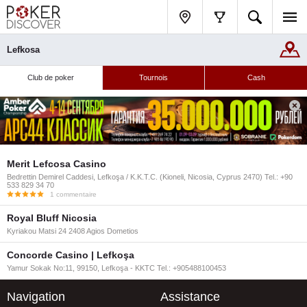
Lefkosa
Club de poker
Tournois
Cash
Merit Lefcosa Casino
Bedrettin Demirel Caddesi, Lefkoşa / K.K.T.C. (Kioneli, Nicosia, Cyprus 2470) Tel.: +90
533 829 34 70
1 commentaire
Royal Bluff Nicosia
Kyriakou Matsi 24 2408 Agios Dometios
Concorde Casino | Lefkoşa
Yamur Sokak No:11, 99150, Lefkoşa - KKTC Tel.: +905488100453
Navigation
Assistance