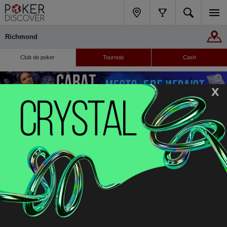
Richmond
Club de poker
Tournois
Cash
x
River Rock Resort & Casino
8811 River Road, Richmond, BC V6X 3P8, Canada Tel.: +1 (604) 247-8983
Navigation
Assistance
Catalogue de clubs
FAQ
Blog
Conacts
Signaler une erreur
Privacy policy
Suivez-nous