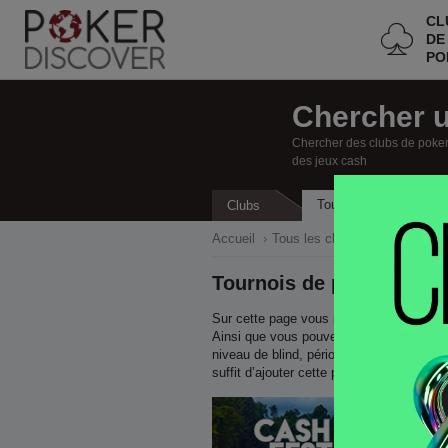
CL
DE
PO
Chercher u
Chercher des clubs de poker,
des jeux cash
Tournois
Clubs
Cas
Accueil
Tous les clubs de poker
Can
Tournois de poker en R
Sur cette page vous pouvez trouver tous 
Ainsi que vous pouvez trouver toute l’inf
niveau de blind, période de l’enregistre
suffit d’ajouter cette page à vos favorits.