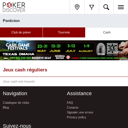
Penticton
Club de poker
Tournois
Cash
Jeux cash réguliers
Jeux cash non trouvés
Navigation
Assistance
Catalogue de clubs
FAQ
Blog
Conacts
Signaler une erreur
Privacy policy
Suivez-nous