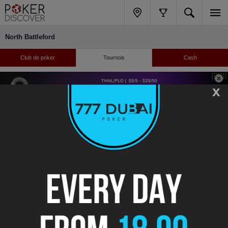
North Battleford
Club de poker
Tournois
Cash
x
Se qualifier en ligne : buy-ins, hôtels, logistique
Aujourd'hui
Tournoi non trouvé
Tournoi non trouvé
Navigation
Assistance
Catalogue de clubs
FAQ