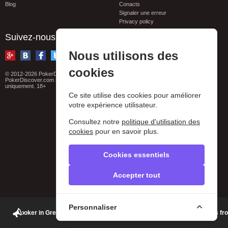
Blog
Conacts
Signaler une erreur
Privacy policy
Suivez-nous
Nous utilisons des
cookies
© 2012-2026 PokerDiscover.com. Tous droits réservés
PokerDiscover.com n'est pas un organisateur de jeux. Le site est à titre informatif
uniquement. 18+
Ce site utilise des cookies pour améliorer
votre expérience utilisateur.
Consultez notre
politique d'utilisation des
cookies
pour en savoir plus.
Cookies essentiels
Accepter tout
Personnaliser
Play poker in Greece | ΟΦΙΤΕΧ Poker Clubs | Cash games & Tournamnets fro