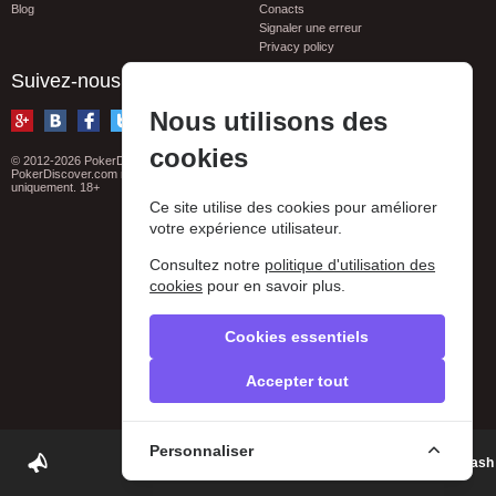
Blog
Conacts
Signaler une erreur
Privacy policy
Suivez-nous
Nous utilisons des
cookies
© 2012-2026 PokerDiscover.com. Tous droits réservés
PokerDiscover.com n'est pas un organisateur de jeux. Le site est à titre informatif
uniquement. 18+
Ce site utilise des cookies pour améliorer
votre expérience utilisateur.
Consultez notre
politique d'utilisation des
cookies
pour en savoir plus.
Cookies essentiels
Accepter tout
Personnaliser
Play poker in Greece | ΟΦΙΤΕΧ Poker Clubs | Cash