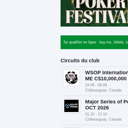
Se qualifier en ligne : buy-ins, hôtels, l
Circuits du club
WSOP Internation
ME C$10,000,000
24.08 - 09.09
Châteauguay, Canada
Major Series of 
OCT 2026
01.10 - 12.10
Châteauguay, Canada