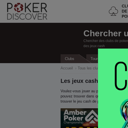
CL
DE
PO
Chercher u
Chercher des clubs de poker,
des jeux cash
Cas
Clubs
Tournois
Accueil
Tous les clubs de poker
Can
Les jeux cash de poker 
Voulez-vous jouer au poker en argent en 
pouvez trouver dans quel endroit vous pou
trouver le jeu cash de poker en Calgary –