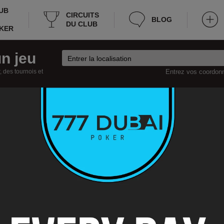
UB
CIRCUITS
BLOG
DU CLUB
KER
n jeu
 des tournois et
Entrez vos coordonn
h
il
Tatuí Tournois
uí
les tournois de poker en Tatuí, qui vont se dérouler cette semaine, et les ann
on nécessaire sur les tournois, par exemple : horraire, place du jeu, prix d’en
ment tardif etc. Maintenant vous ne dépensez pas de temps pour trouver un tour