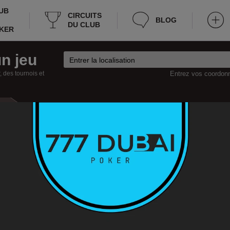
UB
CIRCUITS
BLOG
DU CLUB
KER
n jeu
 des tournois et
Entrez vos coordonn
h
ique
Bruxelles Tournois
uxelles
les tournois de poker en Bruxelles, qui vont se dérouler cette semaine, et les
ormation nécessaire sur les tournois, par exemple: horraire, place du jeu, prix
ent tardif etc. Maintenant vous ne dépensez pas de temps pour trouver un tourn