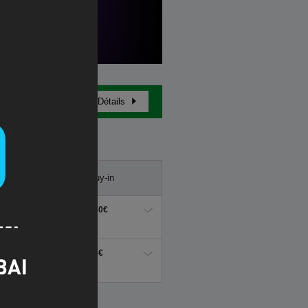
Détails
Buy-in
ntry
240€
70€