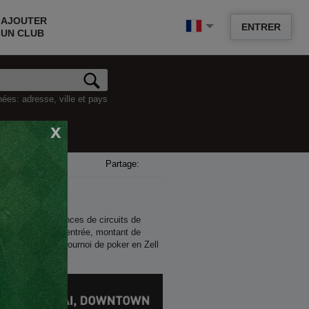
AJOUTER
ENTRER
UN CLUB
ées: adresse, ville et pays
x
Partage:
aine, et les annonces de circuits de
ace du jeu, prix d’entrée, montant de
pour trouver un tournoi de poker en Zell