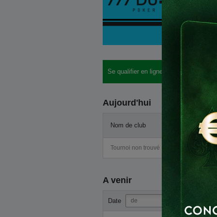
Se qualifier en ligne : buy-ins, hôtels, l
Aujourd'hui
Nom de club
Start
Tournoi non trouvé
A venir
-
Date