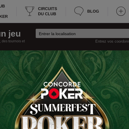
UB
CIRCUITS
BLOG
DU CLUB
KER
n jeu
 des tournois et
Entrez vos coordonn
h
triche
Zell am See District Tournois
l am See District
les tournois de poker en Zell am See District, qui vont se dérouler cette sem
ver toute l’information nécessaire sur les tournois, par exemple : horraire, pl
iode de l’enregistrement tardif etc. Maintenant vous ne dépensez pas de temps 
ajouter cette page à vos favorits.