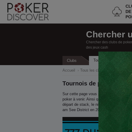
CL
DE
PO
Chercher u
Chercher des clubs de poker,
des jeux cash
Tournois
Clubs
Cas
Accueil
Tous les clubs de poker
L'Au
Tournois de poker en Zel
Sur cette page vous pouvez trouver tous 
poker à venir. Ainsi que vous pouvez trou
départ de stack, le niveau de blind, pér
am See District en 2019 , il est suffit d’