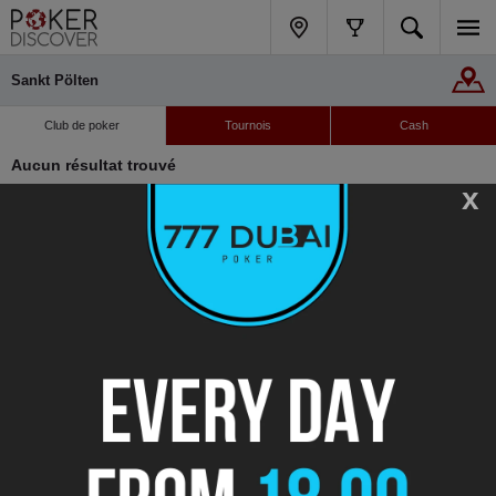
Sankt Pölten
Club de poker
Tournois
Cash
Aucun résultat trouvé
x
Navigation
Assistance
Catalogue de clubs
FAQ
Blog
Conacts
Signaler une erreur
Privacy policy
Suivez-nous
© 2012-2026 PokerDiscover.com. Tous droits réservés
PokerDiscover.com n'est pas un organisateur de jeux. Le site est à titre informatif
uniquement. 18+