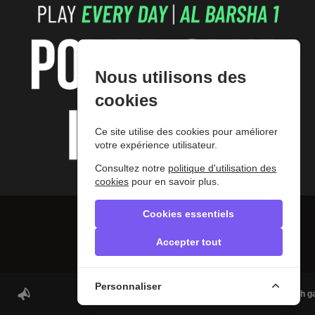
© 2012-2026 PokerDiscover.com. Tous droits réservés
PokerDiscover.com n'est pas un organisateur de jeux. Le site est à titre informatif
uniquement. 18+
Nous utilisons des
cookies
Ce site utilise des cookies pour améliorer
votre expérience utilisateur.
Consultez notre
politique d'utilisation des
cookies
pour en savoir plus.
Cookies essentiels
Accepter tout
Personnaliser
Play poker in Greece | ΟΦΙΤΕΧ Poker Clubs | Cash g