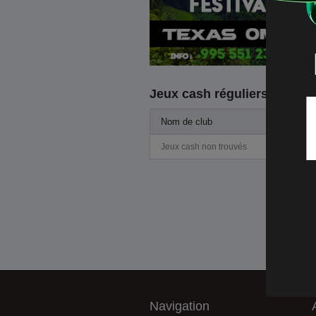
Jeux cash réguliers
Nom de club
Jeux cash non trouvés
Navigation