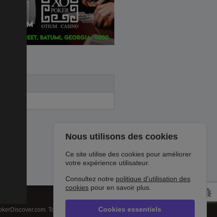
Nous utilisons des cookies
Ce site utilise des cookies pour améliorer
votre expérience utilisateur.
Consultez notre
politique d'utilisation des
cookies
pour en savoir plus.
Cookies essentiels
kerDiscover.com. Tous droits réservés