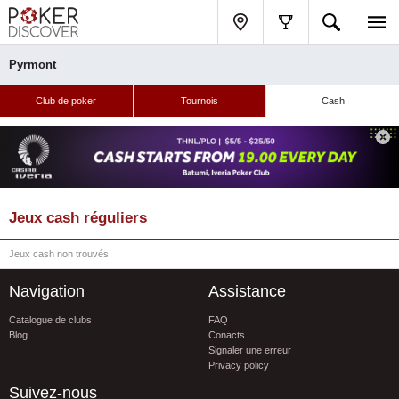
Pyrmont
Club de poker
Tournois
Cash
Jeux cash réguliers
Jeux cash non trouvés
Navigation
Assistance
Catalogue de clubs
FAQ
Blog
Conacts
Signaler une erreur
Privacy policy
Suivez-nous