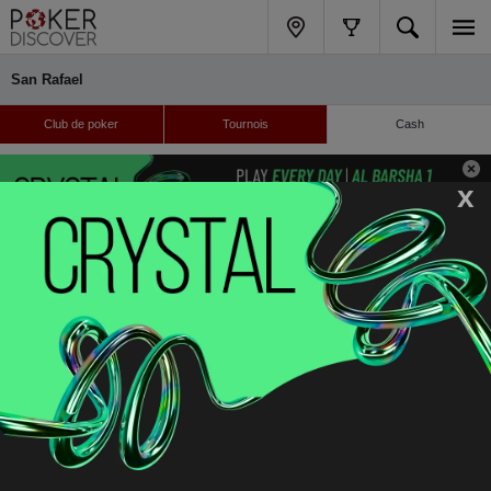
San Rafael
Club de poker
Tournois
Cash
x
Jeux cash réguliers
Jeux cash non trouvés
Navigation
Assistance
Catalogue de clubs
FAQ
Blog
Conacts
Signaler une erreur
Privacy policy
Suivez-nous