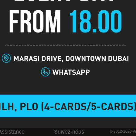
Description
Assistance
Suivez-nous
© 2012-2026 Po