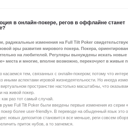
ция в онлайн-покере, регов в оффлайне станет
е?
5
е, радикальные изменения на Full Tilt Poker свидетельству
новой эры развития мирового покера. Покера, ориентирова
тельно на любителей. Регуляры вынуждены искать новые
» места и многие, вполне возможно, перекочуют в живые п
 касаемся тем, связанных с онлайн-покером; потому что интер
о иными аспектами игровой жизнедеятельности. Но иногда изме
в виртуальном пространстве настолько масштабны, что оказыва
и на живой покер.
 как раз тот самый случай.
в руме Full Tilt Poker были введены первые изменения из серии 
покер более user-friendly». В переводе на обыденный язык это 
е: новых депозитов становится все меньше, реги совсем оборз
еличить приток нубов, а то загнемся.