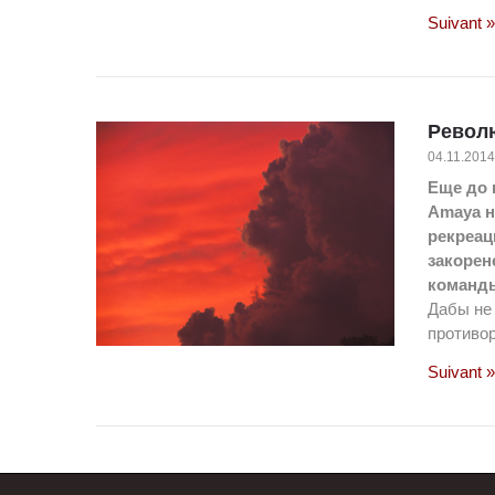
Suivant »
Револю
04.11.2014
Еще до 
Amaya н
рекреац
закорен
команды
Дабы не
противор
Suivant »