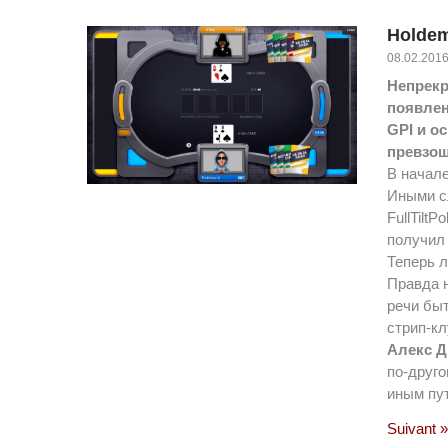
Holdem
08.02.201
Непрекр
появлен
GPI и о
превзош
В начале
Иными с
FullTilt
получил 
Теперь л
Правда н
речи быт
стрип-кл
Алекс 
по-друго
иным пу
Suivant »