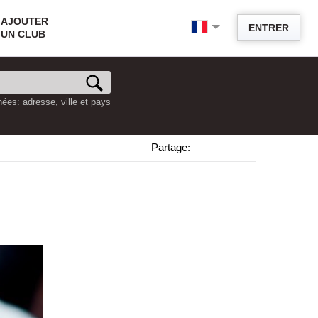
AJOUTER
ENTRER
UN CLUB
ées: adresse, ville et pays
Partage: