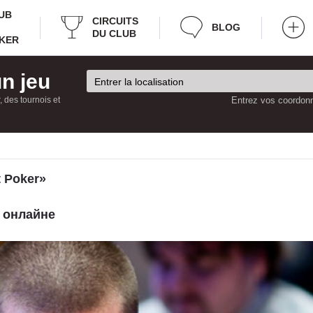
UB
CIRCUITS
BLOG
DU CLUB
KER
n jeu
 des tournois et
Entrez vos coordonn
t Poker»
 онлайне