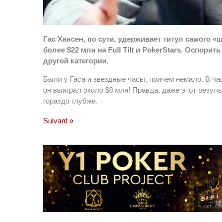
Гас Хансен, по сути, удерживает титул самого 
более $22 млн на Full
Tilt и PokerStars. Оспорит
другой категории.
Были у Гаса и звездные часы, причем немало. В част
он выиграл около $8 млн! Правда, даже этот резул
гораздо глубже.
Suivant »